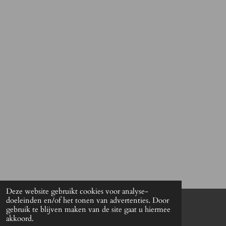
Deze website gebruikt cookies voor analyse-
doeleinden en/of het tonen van advertenties. Door
gebruik te blijven maken van de site gaat u hiermee
© 2021 The Antwerp Padel Shop
akkoord.
Powered by
JouwWeb