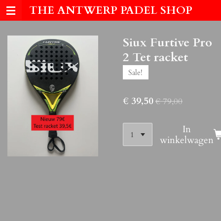
THE ANTWERP PADEL SHOP
Ga
direct
naar
Siux Furtive Pro
de
hoofdinhoud
2 Tet racket
Sale!
€ 39,50
€ 79,00
In
winkelwagen