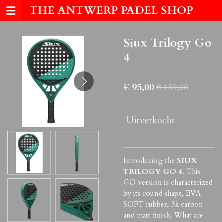
THE ANTWERP PADEL SHOP
Ga
direct
naar
Siux Trilogy Go
de
hoofdinhoud
4
€ 95,00
€ 139,00
Uitverkocht
Introducing the
SIUX
TRILOGY GO 4
. This
GO version is characterized
by its round shape, EVA
SOFT rubber, 3k carbon
and matt finish. What are