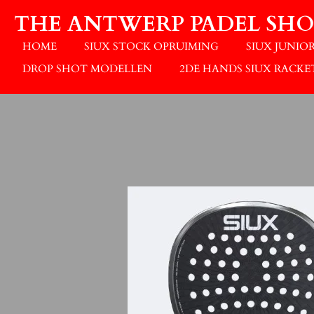
Ga
THE ANTWERP PADEL SHO
direct
naar
HOME
SIUX STOCK OPRUIMING
SIUX JUNIO
de
DROP SHOT MODELLEN
2DE HANDS SIUX RACKE
hoofdinhoud