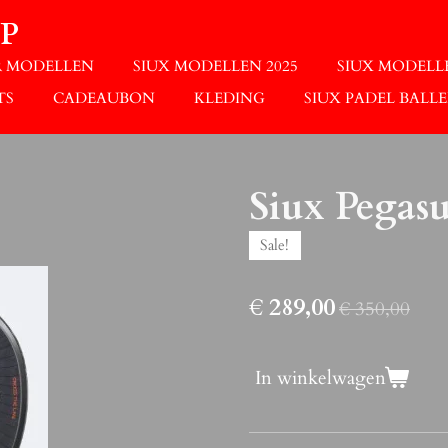
P
R MODELLEN
SIUX MODELLEN 2025
SIUX MODELLE
TS
CADEAUBON
KLEDING
SIUX PADEL BALL
Siux Pegas
Sale!
€ 289,00
€ 350,00
In winkelwagen