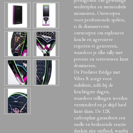
protagonist van geweldige
wedstrijden en memorabele
momenten. Ontworpen
voor professionele spelers,
is de diamantvorm
ontworpen om explosieve
kracht en agressieve
trajecten te genereren,
waardoor je elke rally met
precisie en vertrouwen kunt
domineren.
De Predator Bridge met
Vibra X zorgt voor
stabiliteit, zelfs bij de
krachtigste slagen,
waardoor trillingen worden
verminderd en je altijd hard
kunt slaan. De 12K
carbonplaat garandeert een
snelle en beslissende reactie
dankzij zijn stijfheid, waarbij