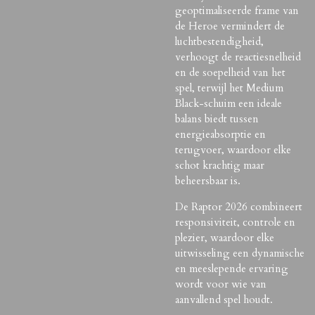
geoptimaliseerde frame van
de Heroe vermindert de
luchtbestendigheid,
verhoogt de reactiesnelheid
en de soepelheid van het
spel, terwijl het Medium
Black-schuim een ideale
balans biedt tussen
energieabsorptie en
terugvoer, waardoor elke
schot krachtig maar
beheersbaar is.
De Raptor 2026 combineert
responsiviteit, controle en
plezier, waardoor elke
uitwisseling een dynamische
en meeslepende ervaring
wordt voor wie van
aanvallend spel houdt.