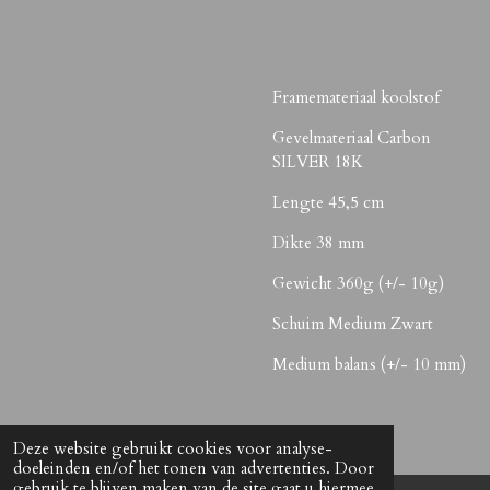
Framemateriaal koolstof
Gevelmateriaal Carbon
SILVER 18K
Lengte 45,5 cm
Dikte 38 mm
Gewicht 360g (+/- 10g)
Schuim Medium Zwart
Medium balans (+/- 10 mm)
Deze website gebruikt cookies voor analyse-
doeleinden en/of het tonen van advertenties. Door
gebruik te blijven maken van de site gaat u hiermee