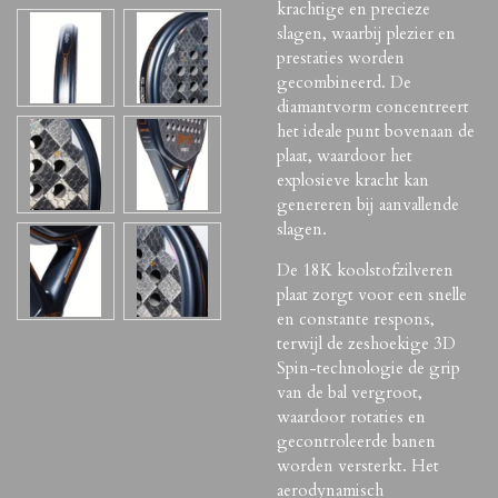
krachtige en precieze
slagen, waarbij plezier en
prestaties worden
gecombineerd. De
diamantvorm concentreert
het ideale punt bovenaan de
plaat, waardoor het
explosieve kracht kan
genereren bij aanvallende
slagen.
De 18K koolstofzilveren
plaat zorgt voor een snelle
en constante respons,
terwijl de zeshoekige 3D
Spin-technologie de grip
van de bal vergroot,
waardoor rotaties en
gecontroleerde banen
worden versterkt. Het
aerodynamisch