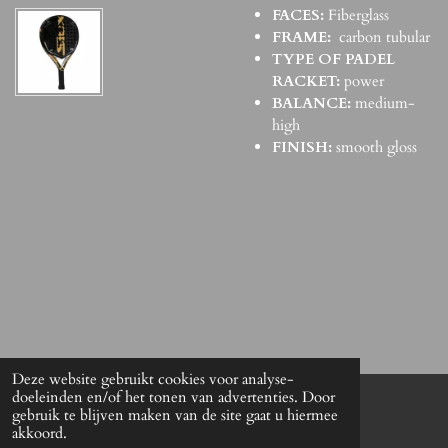
FACES:
Fiberglass
FRAME:
carbon tubular
TYPE OF PADEL
RACKET:
power
BALANCE:
medium-
high
FINISH:
smooth gloss
Deze website gebruikt cookies voor analyse-
doeleinden en/of het tonen van advertenties. Door
gebruik te blijven maken van de site gaat u hiermee
© 2021 The Antwerp Padel Shop
akkoord.
Powered by
JouwWeb