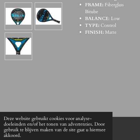
FRAME:
Fiberglass
Bitube
BALANCE
: Low
TYPE:
Control
FINISH:
Matte
Deze website gebruikt cookies voor analyse-
doeleinden en/of het tonen van advertenties. Door
gebruik te blijven maken van de site gaat u hiermee
© 2021 The Antwerp Padel Shop
akkoord.
Powered by
JouwWeb