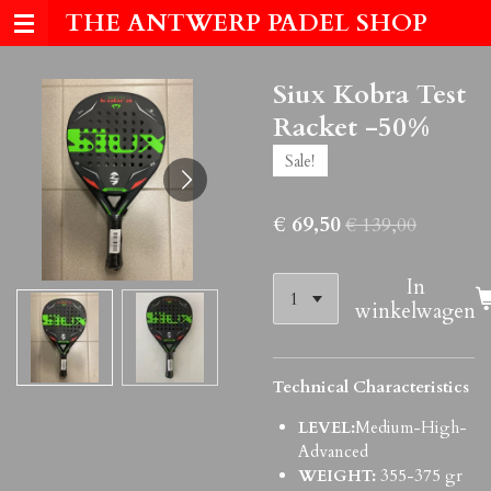
THE ANTWERP PADEL SHOP
Ga
direct
naar
Siux Kobra Test
de
hoofdinhoud
Racket -50%
Sale!
€ 69,50
€ 139,00
In
winkelwagen
Technical Characteristics
LEVEL:
Medium-High-
Advanced
WEIGHT:
355-375 gr