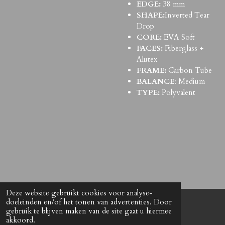
EDGE:
38 mm
SHAPE:
Inverted Tear
Drop
CORE:
EVA Soft
FACES:
Fiberglass +
Alutex
FRAME:
Carbon Tube
BALANCE
: Medium
TYPE:
Polyvalent
Deze website gebruikt cookies voor analyse-
doeleinden en/of het tonen van advertenties. Door
© 2021 The Antwerp Padel Shop
gebruik te blijven maken van de site gaat u hiermee
akkoord.
Powered by
JouwWeb