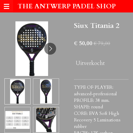
THE ANTWERP PADEL SHOP
Ga
direct
naar
Siux Titania 2
de
hoofdinhoud
€ 50,00
€ 79,00
Uitverkocht
TYPE OF PLAYER:
advanced-professional
PROFILE: 38 mm.
SHAPE: round
CORE: EVA Soft High
Recovery 5 Laminations
rubber
FACES: 12K carbon