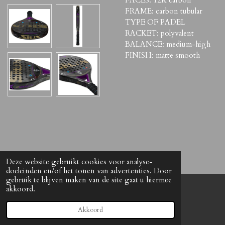
FRAME: carbon tubular
TYPE OF PADEL
RACKET: polyvalent
BALANCE: medium-high
FINISH: matte smooth
Deze website gebruikt cookies voor analyse-
doeleinden en/of het tonen van advertenties. Door
gebruik te blijven maken van de site gaat u hiermee
akkoord.
© 2021 The Antwerp Padel Shop
Powered by
JouwWeb
Akkoord