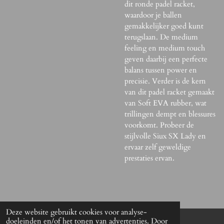
dit ronde padel racket,
waardoor je ballen
gemakkelijker goed kunt
terugslaan. De medium
feeling en medium touch
geven daarbij een perfecte
balans tussen power en
precisie. Verder is de kern
van dit padel racket gemaakt
van Soft EVA rubber, wat
trillingen dempt en blessures
voorkomt. Probeer de
stijlvolle
Siux SX Lady en
ervaar zelf geweldige
prestaties ervan.
Deze website gebruikt cookies voor analyse-
doeleinden en/of het tonen van advertenties. Door