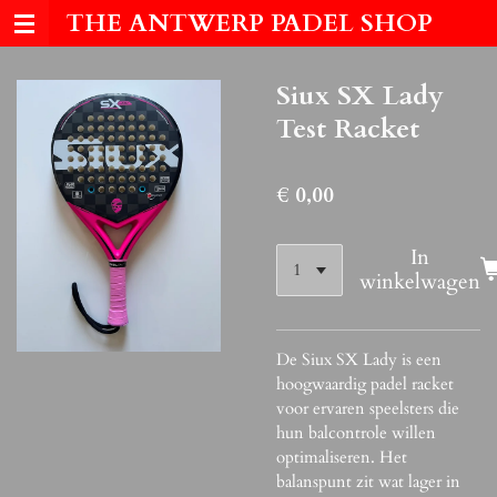
THE ANTWERP PADEL SHOP
Ga
direct
naar
Siux SX Lady
de
hoofdinhoud
Test Racket
€ 0,00
In
winkelwagen
De Siux SX Lady is een
hoogwaardig padel racket
voor ervaren speelsters die
hun balcontrole willen
optimaliseren. Het
balanspunt zit wat lager in